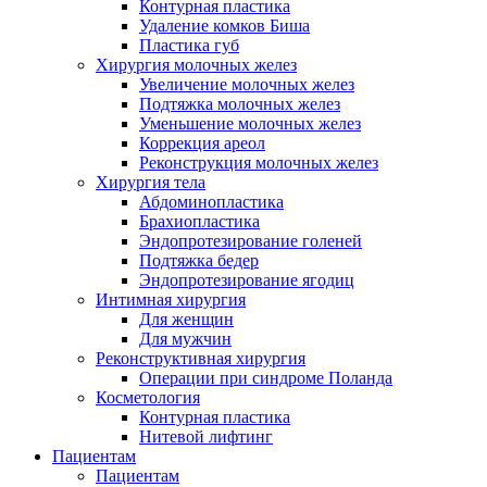
Контурная пластика
Удаление комков Биша
Пластика губ
Хирургия молочных желез
Увеличение молочных желез
Подтяжка молочных желез
Уменьшение молочных желез
Коррекция ареол
Реконструкция молочных желез
Хирургия тела
Абдоминопластика
Брахиопластика
Эндопротезирование голеней
Подтяжка бедер
Эндопротезирование ягодиц
Интимная хирургия
Для женщин
Для мужчин
Реконструктивная хирургия
Операции при синдроме Поланда
Косметология
Контурная пластика
Нитевой лифтинг
Пациентам
Пациентам